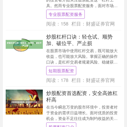
具。然而专业股票配资服务，面对市场上
众多的配资公司，如何选择一个安全可靠
专业股票配资服务
的服务平台成为投资....
阅读：
158
栏目：
财盛证券官网
炒股杠杆口诀：轻仓试、顺势
加、破位平、严止损
在股票市场中使用杠杆交易，既可能放大
收益，也可能放大风险。掌握正确的操作
口诀，是杠杆交易者规避风险、稳健获利
的关键。本文将详细解读“轻仓试、顺势
短期股票配资
加、破位平、严止....
阅读：
178
栏目：
财盛证券官网
炒股配资首选配资，安全高效杠
杆高
在当今瞬息万变的股市环境中，投资者对
于资金的需求日益增长。面对优质的投资
机会，资金不足往往成为制约收益的关键
因素。此时，**炒股配资**作为一种成熟的
股票配资门户